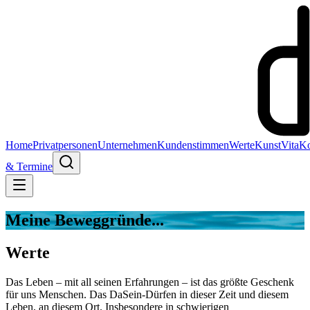
Home
Privatpersonen
Unternehmen
Kundenstimmen
Werte
Kunst
Vita
Ko
& Termine
Meine Beweggründe...
Werte
Das Leben – mit all seinen Erfahrungen – ist das größte Geschenk
für uns Menschen. Das DaSein-Dürfen in dieser Zeit und diesem
Leben, an diesem Ort. Insbesondere in schwierigen